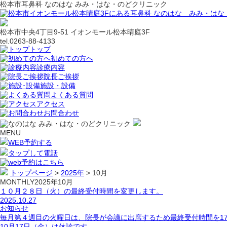
松本市耳鼻科 なのはな みみ・はな・のどクリニック
松本市中央4丁目9-51 イオンモール松本晴庭3F
tel.0263-88-4133
トップ
初めての方へ
診療内容
院長ご挨拶
施設・設備
よくある質問
アクセス
お問合わせ
MENU
WEB予約する
タップして電話
トップページ
>
2025年
>
10月
MONTHLY
2025年10月
１０月２８日（火）の最終受付時間を変更します。
2025.10.27
お知らせ
毎月第４週目の火曜日は、院長が会議に出席するため最終受付時間を17時
10月17日（金）は休診です。