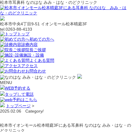
松本市耳鼻科 なのはな みみ・はな・のどクリニック
松本市中央4丁目9-51 イオンモール松本晴庭3F
tel.0263-88-4133
トップ
初めての方へ
診療内容
院長ご挨拶
施設・設備
よくある質問
アクセス
お問合わせ
MENU
WEB予約する
タップして電話
トップページ
>
2025.02.06 Category/
松本市イオンモール松本晴庭3Fにある耳鼻科 なのはな みみ・はな・の
どクリニック