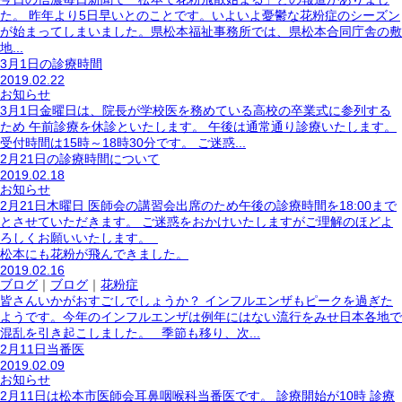
た。 昨年より5日早いとのことです。いよいよ憂鬱な花粉症のシーズン
が始まってしまいました。県松本福祉事務所では、県松本合同庁舎の敷
地...
3月1日の診療時間
2019.02.22
お知らせ
3月1日金曜日は、院長が学校医を務めている高校の卒業式に参列する
ため 午前診療を休診といたします。 午後は通常通り診療いたします。
受付時間は15時～18時30分です。 ご迷惑...
2月21日の診療時間について
2019.02.18
お知らせ
2月21日木曜日 医師会の講習会出席のため午後の診療時間を18:00まで
とさせていただきます。 ご迷惑をおかけいたしますがご理解のほどよ
ろしくお願いいたします。
松本にも花粉が飛んできました。
2019.02.16
ブログ
｜
ブログ
｜
花粉症
皆さんいかがおすごしでしょうか？ インフルエンザもピークを過ぎた
ようです。今年のインフルエンザは例年にはない流行をみせ日本各地で
混乱を引き起こしました。 季節も移り、次...
2月11日当番医
2019.02.09
お知らせ
2月11日は松本市医師会耳鼻咽喉科当番医です。 診療開始が10時 診療